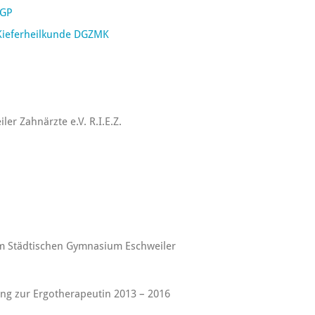
DGP
Kieferheilkunde DGZMK
ler Zahnärzte e.V. R.I.E.Z.
m Städtischen Gymnasium Eschweiler
ng zur Ergotherapeutin 2013 – 2016