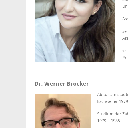
Un
As
se
As
se
Pr
Dr. Werner Brocker
Abitur am städ
Eschweiler 1979
Studium der Zah
1979 – 1985