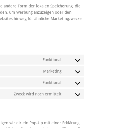
ine andere Form der lokalen Speicherung, die
erden, um Werbung anzuzeigen oder den
bsites hinweg für ähnliche Marketingzwecke
Funktional
Consent
to
Marketing
Consent
service
to
wordpress
Funktional
Consent
service
to
google-
Zweck wird noch ermittelt
Consent
service
maps
to
complianz
service
sonstiges
igen wir dir ein Pop-Up mit einer Erklärung